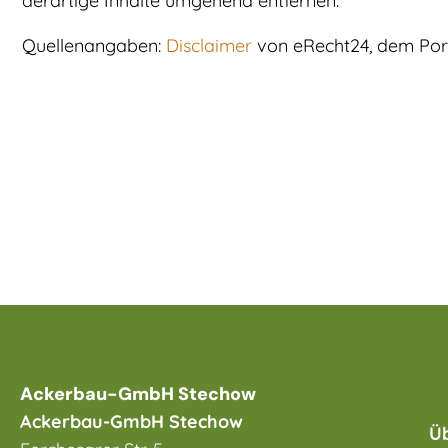
derartige Inhalte umgehend entfernen.
Quellenangaben:
Disclaimer
von eRecht24, dem Port
Ackerbau-GmbH Stechow
Ackerbau-GmbH Stechow
Ü